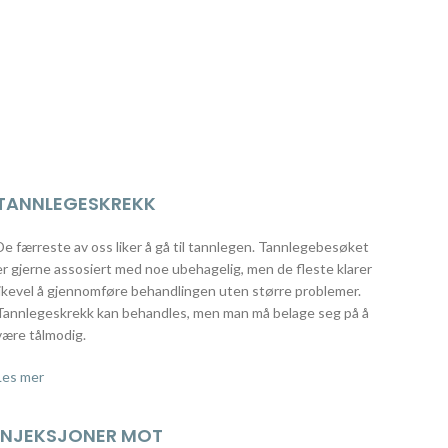
TANNLEGESKREKK
De færreste av oss liker å gå til tannlegen. Tannlegebesøket
er gjerne assosiert med noe ubehagelig, men de fleste klarer
likevel å gjennomføre behandlingen uten større problemer.
Tannlegeskrekk kan behandles, men man må belage seg på å
være tålmodig.
Les mer
INJEKSJONER MOT