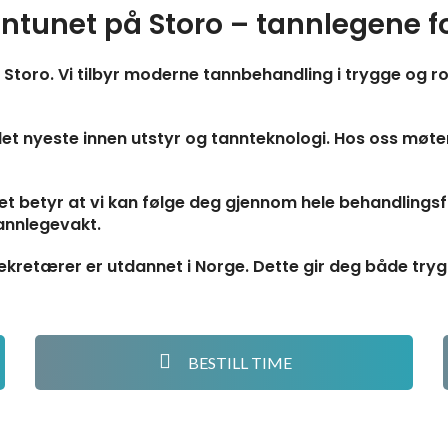
tunet på Storo – tannlegene fo
toro. Vi tilbyr moderne tannbehandling i trygge og ro
 det nyeste innen utstyr og tannteknologi. Hos oss møte
Det betyr at vi kan følge deg gjennom hele behandlings
annlegevakt.
ekretærer er utdannet i Norge. Dette gir deg både tryg
BESTILL TIME