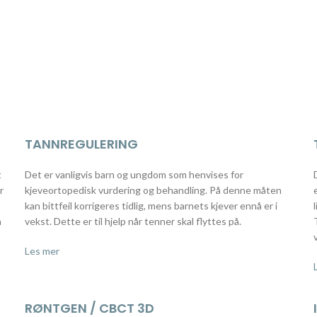
TANNREGULERING
t
Det er vanligvis barn og ungdom som henvises for
r
kjeveortopedisk vurdering og behandling. På denne måten
kan bittfeil korrigeres tidlig, mens barnets kjever ennå er i
å
vekst. Dette er til hjelp når tenner skal flyttes på.
Les mer
RØNTGEN / CBCT 3D