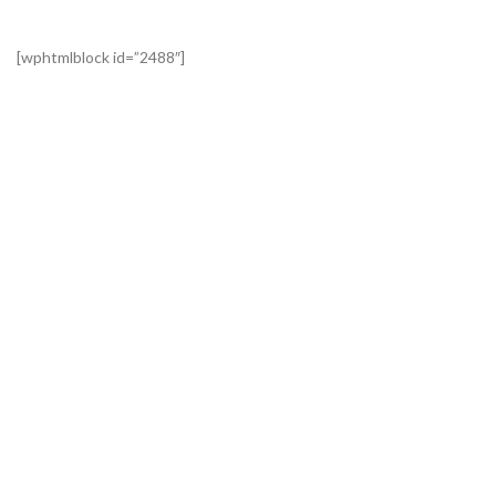
[wphtmlblock id=”2488″]