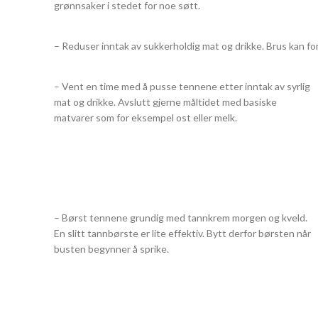
grønnsaker i stedet for noe søtt.
– Reduser inntak av sukkerholdig mat og drikke. Brus kan f
– Vent en time med å pusse tennene etter inntak av syrlig
mat og drikke. Avslutt gjerne måltidet med basiske
matvarer som for eksempel ost eller melk.
– Børst tennene grundig med tannkrem morgen og kveld.
En slitt tannbørste er lite effektiv. Bytt derfor børsten når
busten begynner å sprike.