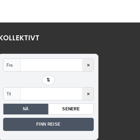
KOLLEKTIVT
×
Fra
⇅
×
Til
NÅ
SENERE
FINN REISE