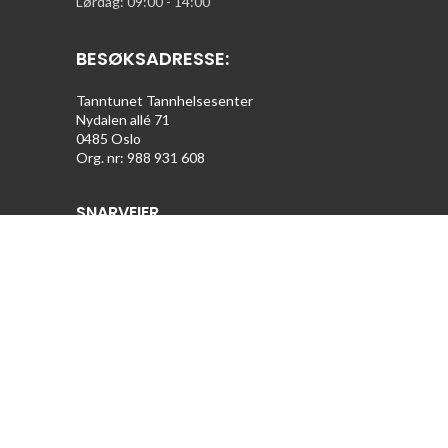
Lørdag: 09:00 - 14:00
BESØKSADRESSE:
Tanntunet Tannhelsesenter
Nydalen allé 71
0485 Oslo
Org. nr: 988 931 608
SNARVEIER
Tannlegeforeningen.no
Alt 