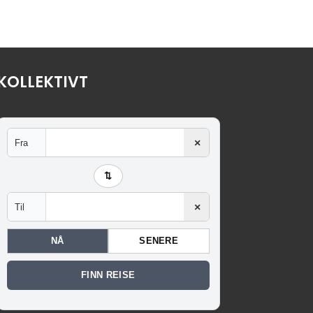
KOLLEKTIVT
×
Fra
⇅
×
Til
NÅ
SENERE
FINN REISE